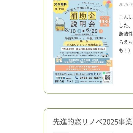
2025.0
こんに
した、
断熱性
らえち
も！） 
先進的窓リノベ2025事