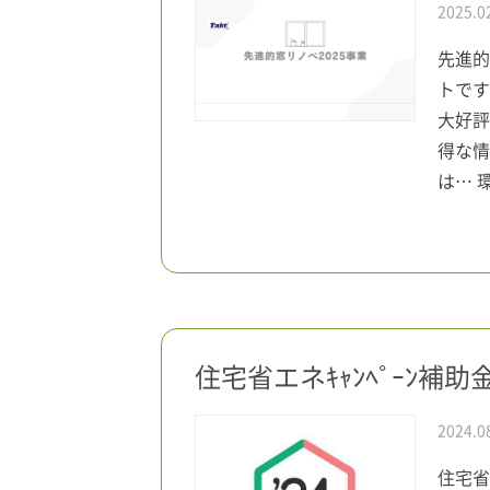
2025.0
先進的
トです
大好評
得な情
は… 環
住宅省エネｷｬﾝﾍﾟｰﾝ補
2024.0
住宅省